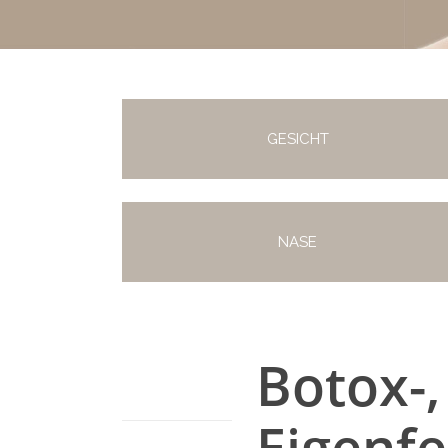
GESICHT
NASE
Botox-, 
Eigenf