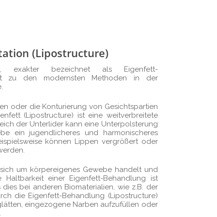
tation (Lipostructure)
ng, exakter bezeichnet als Eigenfett-
hlt zu den modernsten Methoden in der
.
ten oder die Konturierung von Gesichtspartien
nfett (Lipostructure) ist eine weitverbreitete
eich der Unterlider kann eine Unterpolsterung
be ein jugendlicheres und harmonischeres
ispielsweise können Lippen vergrößert oder
werden.
es sich um körpereigenes Gewebe handelt und
 Haltbarkeit einer Eigenfett-Behandlung ist
 dies bei anderen Biomaterialien, wie z.B. der
urch die Eigenfett-Behandlung (Lipostructure)
u glätten, eingezogene Narben aufzufüllen oder
.