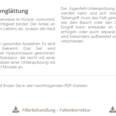
Die Eigenfett-Unterspritzung
tenglättung
werden kann und sich immer
Teileingriff muss das Fett 
cherweise im Körper vorkommt,
wie dem Bauch oder den Obe
htigkeit bindet. Der Anteil an
Eingriff kann entweder i
es Lebens ab, sodass die Haut
erfolgen oder auch separat
wird besonders aufbereitet und
verschieden.
in gesundes Aussehen. Es sind
f bekannt. Das Gel wird
cher Hyaluronsäure gewonnen.
ubstanz, die leicht mit einer
ltate einer Unterspritzung mit
lf Monate an.
 finden Sie in den nachfolgenden PDF-Dateien:
Fillerbehandlung – Faltenkorrektur