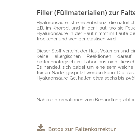
Filler (Füllmaterialien) zur Fal
Hyaluronsäure ist eine Substanz, die natürli
z.B. im Knorpel und in der Haut, wo sie Feuc
Hyaluronsäure in der Haut nimmt im Laufe d
trockener und weniger elastisch wird.
Dieser Stoff verleiht der Haut Volumen und e
keine allergischen Reaktionen darau
biotechnologisch im Labor aus nicht-tieris
Es handelt sich dabei um eine sehr weiche S
feinen Nadel gespritzt werden kann. Die Resu
Hyaluronsäure-Gel halten etwa sechs bis zwö
Nähere Informationen zum Behandlungsablauf
Botox zur Faltenkorrektur