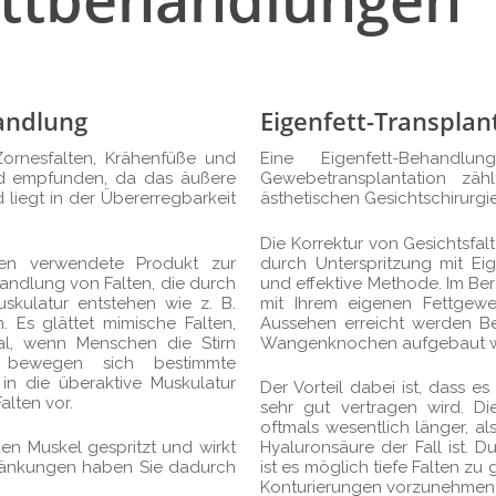
andlung
Eigenfett-Transplan
ornesfalten, Krähenfüße und
Eine Eigenfett-Behandlu
end empfunden, da das äußere
Gewebetransplantation zä
d liegt in der Übererregbarkeit
ästhetischen Gesichtschirurgie
Die Korrektur von Gesichtsfal
ten verwendete Produkt zur
durch Unterspritzung mit Eige
andlung von Falten, die durch
und effektive Methode. Im Ber
kulatur entstehen wie z. B.
mit Ihrem eigenen Fettgewe
. Es glättet mimische Falten,
Aussehen erreicht werden Be
al, wenn Menschen die Stirn
Wangenknochen aufgebaut 
 bewegen sich bestimmte
 in die überaktive Muskulatur
Der Vorteil dabei ist, dass 
alten vor.
sehr gut vertragen wird. Die
oftmals wesentlich länger, als
en Muskel gespritzt und wirkt
Hyaluronsäure der Fall ist. D
hränkungen haben Sie dadurch
ist es möglich tiefe Falten z
Konturierungen vorzunehmen