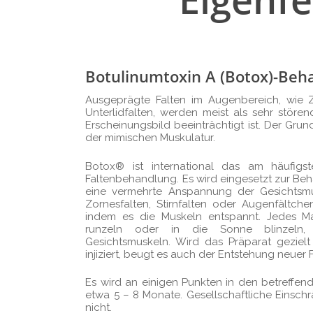
Botulinumtoxin A (Botox)-Beh
Ausgeprägte Falten im Augenbereich, wie Z
Unterlidfalten, werden meist als sehr stör
Erscheinungsbild beeinträchtigt ist. Der Grun
der mimischen Muskulatur.
Botox® ist international das am häufigs
Faltenbehandlung. Es wird eingesetzt zur Beh
eine vermehrte Anspannung der Gesichtsmus
Zornesfalten, Stirnfalten oder Augenfältchen
indem es die Muskeln entspannt. Jedes M
runzeln oder in die Sonne blinzeln,
Gesichtsmuskeln. Wird das Präparat gezielt
injiziert, beugt es auch der Entstehung neuer F
Es wird an einigen Punkten in den betreffend
etwa 5 – 8 Monate. Gesellschaftliche Einsc
nicht.