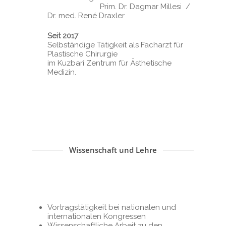
Prim. Dr. Dagmar Millesi /
Dr. med. René Draxler
Behandlungen
Seit 2017
Gesicht
News
Selbständige Tätigkeit als Facharzt für
Facelift
Brust
Plastische Chirurgie
Dr. Draxler
im Kuzbari Zentrum für Ästhetische
Lider
Brustverkleinerung
Körper
Medizin.
Kontakt
Nase
Brustvergrößerung
Hand
Silikon
Ohren
Tendovaginitis ste
Haut- & Laserbehand
Brustvergrößerung
Botox-, Filler- &
Karpaltunnelsyndr
Eigenfettgewebe
Eigenfettbehandlu
Haut- und
Für den Mann
Morbus Dupuytren
Bruststraffung und
Narbenbehandlung
Wissenschaft und Lehre
Liposuktion zur
Haartransplantatio
Brustformung
Sulcus nervi ulnaris
Doppelkinnkorrekt
Skinresurfacing
Syndrom
Haarentfernung
Schlupfwarzen- &
Anti-Schweiß
Warzenhofkorrektu
Anti-Schweiß-Thera
Tattoo- und
Gynäkomastie
Haarentfernung
Vortragstätigkeit bei nationalen und
internationalen Kongressen
Liposuktion
Wissenschaftliche Arbeit zu den