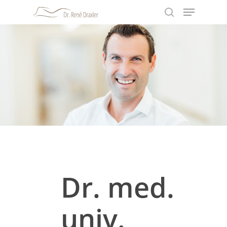
Hit enter to search or ESC to close
Dr. med.
univ.